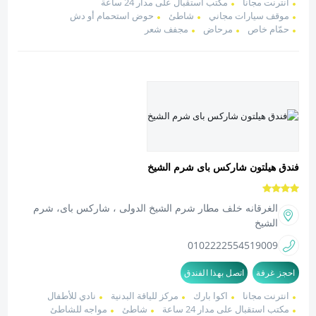
انترنت مجانا
مكتب استقبال على مدار 24 ساعة
موقف سيارات مجاني
شاطئ
حوض استحمام أو دش
حمّام خاص
مرحاض
مجفف شعر
فندق هيلتون شاركس باى شرم الشيخ
الغرقانه خلف مطار شرم الشيخ الدولى ، شاركس باى، شرم
الشيخ
01022225545
19009
احجز غرفة
اتصل بهذا الفندق
انترنت مجانا
اكوا بارك
مركز للياقة البدنية
نادي للأطفال
مكتب استقبال على مدار 24 ساعة
شاطئ
مواجه للشاطئ