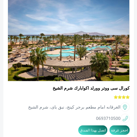
كورال سى ووتر وورلد اكوابارك شرم الشيخ
الغرقانه امام مطعم برجر كينج، نبق باى، شرم الشيخ
0693710500
احجز غرفة
اتصل بهذا الفندق