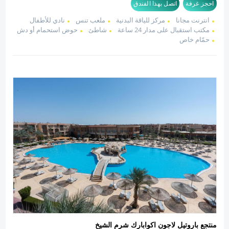
احجز غرفة
اتصل بهذا الفندق
انترنت مجانا
مركز للياقة البدنية
ملعب تنس
نادي للأطفال
مكتب استقبال على مدار 24 ساعة
شاطئ
حوض استحمام أو دش
حمّام خاص
منتجع باروتيل لاجون اكوابارك شرم الشيخ