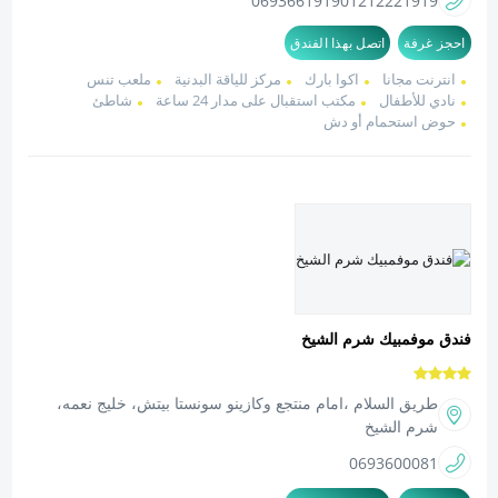
0693661919
01212221919
احجز غرفة
اتصل بهذا الفندق
انترنت مجانا
اكوا بارك
مركز للياقة البدنية
ملعب تنس
نادي للأطفال
مكتب استقبال على مدار 24 ساعة
شاطئ
حوض استحمام أو دش
فندق موفمبيك شرم الشيخ
طريق السلام ،امام منتجع وكازينو سونستا بيتش، خليج نعمه،
شرم الشيخ
0693600081