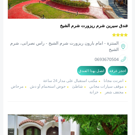
فندق سيرين شرم ريزورت شرم الشيخ
المنتزة - امام بارون ريزورت شرم الشيخ - راس نصرانى، شرم
الشيخ
0693670504
احجز غرفة
اتصل بهذا الفندق
انترنت مجانا
مكتب استقبال على مدار 24 ساعة
موقف سيارات مجاني
شاطئ
حوض استحمام أو دش
مرحاض
مجفف شعر
خزانة