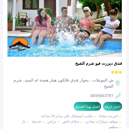
فندق ديزرت فيو شرم الشيخ
ش الموتيلات ، بجوار فندق فالكون هيلز هضبة ام السيد، شرم
الشيخ
0693663781
احجز غرفة
اتصل بهذا الفندق
انترنت مجانا
مكتب استقبال على مدار 24 ساعة
موقف سيارات مجاني
حمّام خاص
تراس
حديقة
بار
مطعم