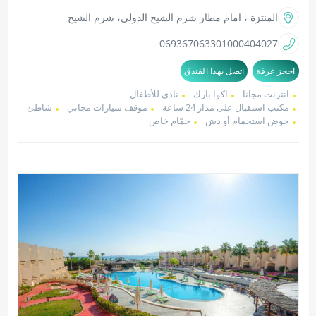
المنتزة ، امام مطار شرم الشيخ الدولى، شرم الشيخ
0693670633
01000404027
احجز غرفة
اتصل بهذا الفندق
انترنت مجانا
اكوا بارك
نادي للأطفال
مكتب استقبال على مدار 24 ساعة
موقف سيارات مجاني
شاطئ
حوض استحمام أو دش
حمّام خاص