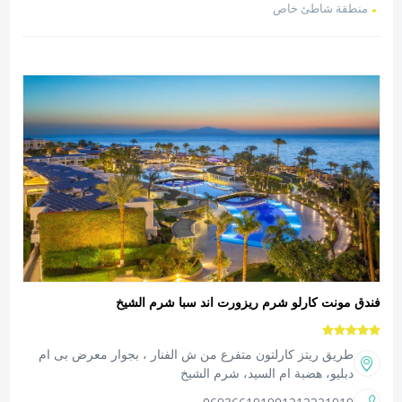
منطقة شاطئ خاص
فندق مونت كارلو شرم ريزورت اند سبا شرم الشيخ
طريق ريتز كارلتون متفرع من ش الفنار ، بجوار معرض بى ام
دبليو، هضبة ام السيد، شرم الشيخ