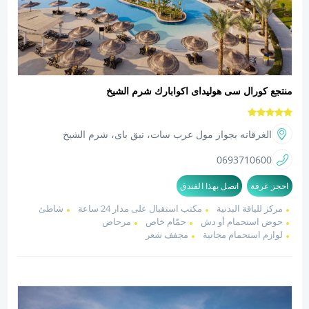
منتجع كورال سى هوليداى اكوابارك شرم الشيخ
الغرقانه بجوار مول عرب سات، نبق باى، شرم الشيخ
0693710600
احجز غرفة
اتصل بهذا الفندق
مركز للياقة البدنية
مكتب استقبال على مدار 24 ساعة
شاطئ
حوض استحمام أو دش
حمّام خاص
مرحاض
لوازم استحمام مجانية
مجفف شعر