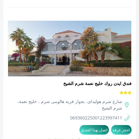
فندق ايدن روك خليج نعمة شرم الشيخ
شارع شرم هوليداى، بجوار قرية هالومى شرم ، خليج نعمة،
شرم الشيخ
0693602250
01223997411
احجز غرفة
اتصل بهذا الفندق