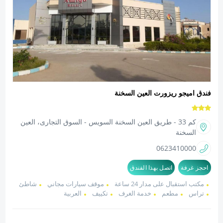
فندق اميجو ريزورت العين السخنة
كم 33 - طريق العين السخنة السويس - السوق التجارى، العين
السخنة
0623410000
احجز غرفة
اتصل بهذا الفندق
مكتب استقبال على مدار 24 ساعة
موقف سيارات مجاني
شاطئ
تراس
مطعم
خدمة الغرف
تكييف
العربية