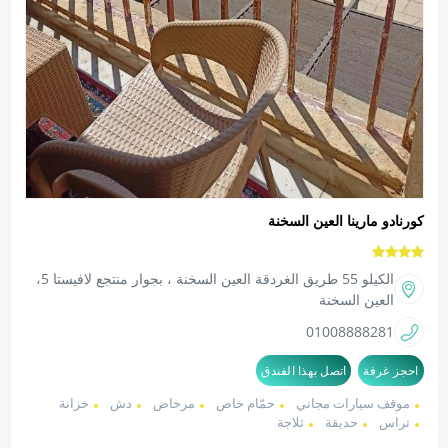
كورنادو مارينا العين السخنة
الكيلو 55 طريق الغردقة العين السخنة ، بجوار منتجع لافيستا 5،
العين السخنة
01008888281
احجز غرفة
اتصل بهذا الفندق
موقف سيارات مجاني
حمّام خاص
مرحاض
دش
خزانة
تراس
حديقة
ثلاجة