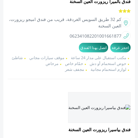
فندق بالميرا ريزورت العين السخنة
كم 32 طريق السويس الغردقة، قريب من فندق اميجو ريزورت،
العين السخنة
0623410822
01001661877
احجز غرفة
اتصل بهذا الفندق
مكتب استقبال على مدار 24 ساعة
موقف سيارات مجاني
شاطئ
حوض استحمام أو دش
حمّام خاص
مرحاض
لوازم استحمام مجانية
مجفف شعر
فندق بياسيرا ريزورت العين السخنة