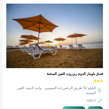
فندق بلومار الدوم ريزروت العين السخنة
الكيلو 82 طريق الزعفررانه السويس - وادى الدوم، العين
السخنة
19917