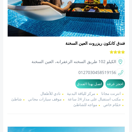
فندق كانكون ريزروت العين السخنة
الكيلو 102 طريق السخنه الزعفرانه، العين السخنة
01270304585
19156
احجز غرفة
اتصل بهذا الفندق
انترنت مجانا
مركز للياقة البدنية
نادي للأطفال
مكتب استقبال على مدار 24 ساعة
موقف سيارات مجاني
شاطئ
حمّام خاص
مواجه للشاطئ