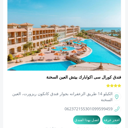
فندق كورال سى اكوابارك بيتش العين السخنة
الكيلو 14 طريق الزعفرانه بجوار فندق كانكون ريزورت، العين
السخنة
0623721553
01099599459
احجز غرفة
اتصل بهذا الفندق