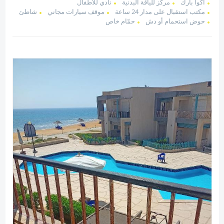
اكوا بارك
مركز للياقة البدنية
نادي للأطفال
مكتب استقبال على مدار 24 ساعة
موقف سيارات مجاني
شاطئ
حوض استحمام أو دش
حمّام خاص