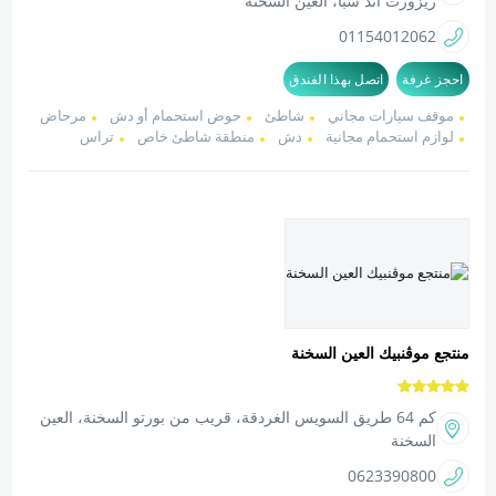
ريزورت اند سبا، العين السخنة
01154012062
احجز غرفة
اتصل بهذا الفندق
موقف سيارات مجاني
شاطئ
حوض استحمام أو دش
مرحاض
لوازم استحمام مجانية
دش
منطقة شاطئ خاص
تراس
منتجع موڤنبيك العين السخنة
كم 64 طريق السويس الغردقة، قريب من بورتو السخنة، العين
السخنة
0623390800