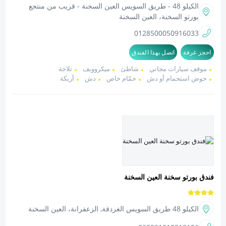
الكيلو 48 - طريق السويس العين السخنة - قريب من منتجع
بورتو السخنة، العين السخنة
01285000509
16033
احجز غرفة
اتصل بهذا الفندق
موقف سيارات مجاني
شاطئ
ميكروويف
ثلاجة
حوض استحمام أو دش
حمّام خاص
دش
أريكة
فندق بورتو سخنة العين السخنة
الكيلو 48 طريق السويس الغردقة, الزعفرانة، العين السخنة