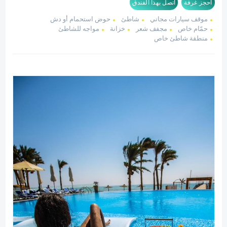
احجز غرفة
اتصل بهذا الفندق
موقف سيارات مجاني
شاطئ
حوض استحمام أو دش
حمّام خاص
مجفف شعر
خزانة
مواجه للشاطئ
منطقة شاطئ خاص